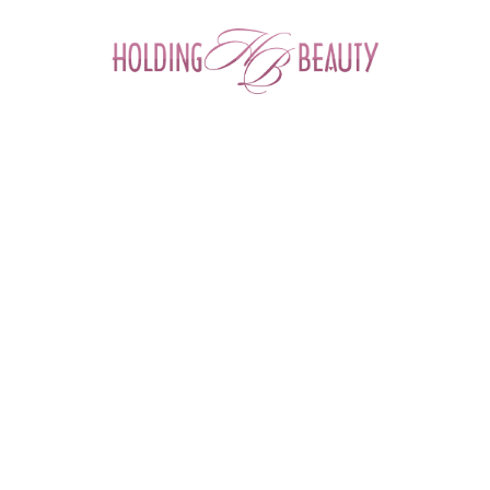
0
Главная
 > 
Каталог товаров
 > 
Космецевтика и Косметика
 > 
M.A.D Skincare
 > 
Delicate Skin Calming Gel Mask+Delicate Skin Booster Serum