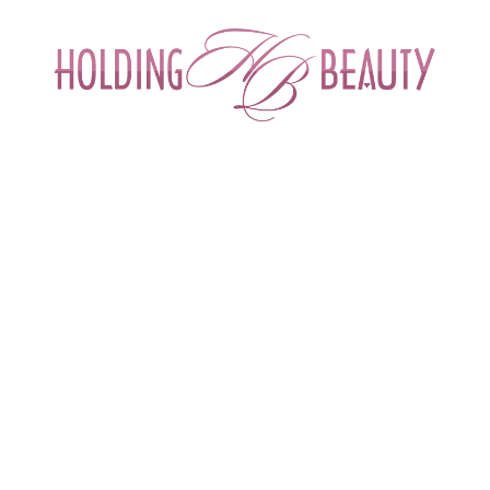
ИНТЕРНЕТ-МАГАЗИН ДЛЯ САЛОНОВ КРА
СПЕЦИАЛИСТОВ БЬЮТИ ИНДУСТРИ
ОБУЧЕНИЕ
АКЦИИ И СКИДКИ
ДОСТАВ
kincare
 > 
Environmental Discovery Kit
D Skincare
Дорожный набор препаратов для восстановления и
защиты кожи