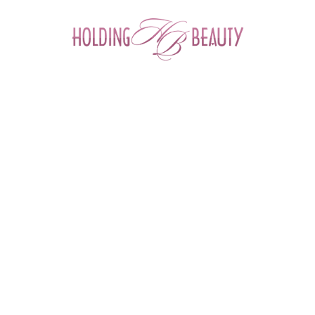
0
Главная
 > 
Каталог товаров
 > 
Космецевтика и Косметика
 > 
M.A.D Skincare
 > 
Eye Transformation Serum