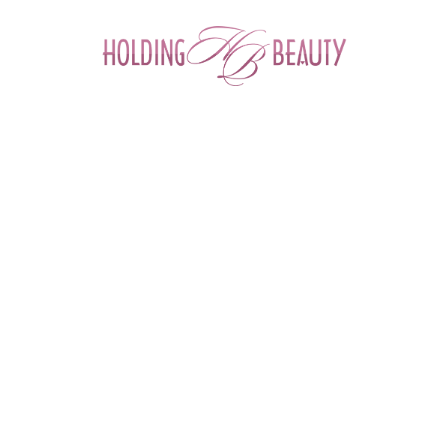
0
Главная
 > 
Каталог товаров
 > 
Космецевтика и Косметика
 > 
M.A.D Skincare
 > 
Spot On Zinc and Sulfur Mask