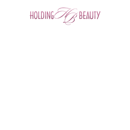
0
Главная
 > 
Каталог товаров
 > 
Космецевтика и Косметика
 > 
M.A.D Skincare
 > 
Transforming Daily Moisturizer