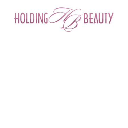
ИНТЕРНЕТ-МАГАЗИН ДЛЯ САЛОНОВ КРА
СПЕЦИАЛИСТОВ БЬЮТИ ИНДУСТРИ
ОБУЧЕНИЕ
АКЦИИ И СКИДКИ
ДОСТАВ
kincare
 > 
Vanish Age Diffusing Primer
 Skincare
Антивозрастной светорассеивающий крем-праймер
под макияж