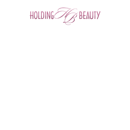
0
Главная
 > 
Каталог товаров
 > 
Космецевтика и Косметика
 > 
M.A.D Skincare
 > 
Wheatgrass Recovery Mask