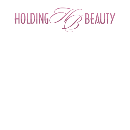
ИНТЕРНЕТ-МАГАЗИН ДЛЯ САЛОНОВ КРА
СПЕЦИАЛИСТОВ БЬЮТИ ИНДУСТРИ
ОБУЧЕНИЕ
АКЦИИ И СКИДКИ
ДОСТАВ
лезные материалы
 > 
Новый генетический тест Mesopharm GEN-test I
етический тест Mesopharm GEN-test IMMUNO