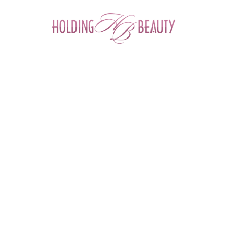
0
Главная
 > 
Полезные материалы
 > 
Разбор генетического теста 
Immuno. Интерпретация и результаты на примере нескольких 
отчетов.
Разбор генетического теста Immuno.
Интерпретация и результаты на примере
нескольких отчетов.