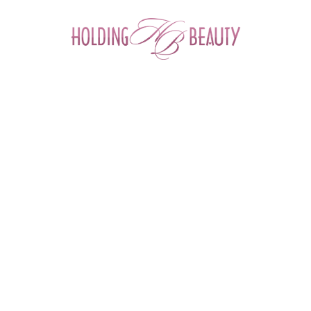
0
Главная
 > 
Полезные материалы
 > 
Совмещение иньекционных 
методик с уходовыми программами M.A.D. Skincare (ВИДЕО)
Совмещение иньекционных методик с
уходовыми программами M.A.D. Skincare
(ВИДЕО)