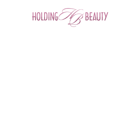
0
Главная
 > 
Бренды
 > 
VERAMORE
VERAMORE (Ю.КОРЕЯ)
Миссия флагманского корейского бренда VERAMORE – развитие
новых anti-age стратегий и разработка формул, нацеленных на
фундаментальное улучшение качества кожи и продление ее
молодости.
Запатентованные технологии: VERA-Formular, содержащая 3 %
антиоксидантного состава с использованием инкапсулированного
мелатонина и экзосом молочнокислых бактерий позволяет
добиться стойких результатов здоровой и сияющей кожи.
Технология VERA-OPF с комбинацией натуральных антоцианов
позволяет безопасно и бережно защитить кожу не только от
ультрафиолетового, но и от озонового излучения.