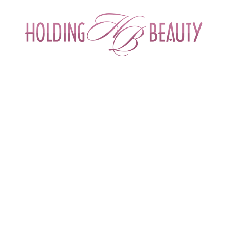
ИНТЕРНЕТ-МАГАЗИН ДЛЯ САЛОНОВ КРА
СПЕЦИАЛИСТОВ БЬЮТИ ИНДУСТРИ
ОБУЧЕНИЕ
АКЦИИ И СКИДКИ
ДОСТАВ
оцедуры
 > 
Ботулинотерапия
 > 
Коррекция нижней трети лица при помо
КОРРЕКЦИЯ НИЖНЕЙ 
НИЕ ПРОЦЕДУРЫ
я нижней трети лица при помощи ботулинотерапии включает в себя