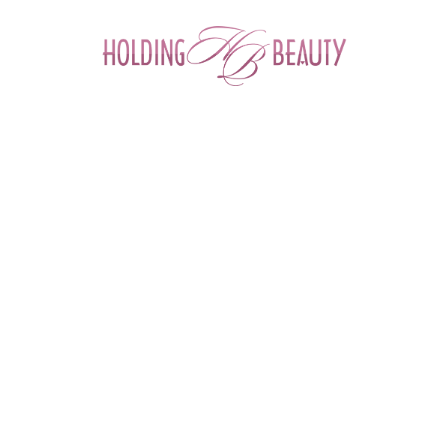
0
Главная
 > 
Процедуры
 > 
Контурная пластика